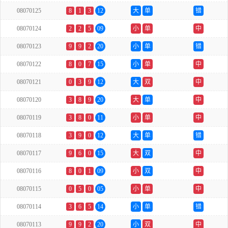
08070125
8
1
3
12
大
单
错
08070124
2
2
5
09
小
单
中
08070123
9
9
2
20
小
单
错
08070122
8
0
7
15
小
单
中
08070121
0
3
9
12
大
双
中
08070120
3
8
9
20
大
单
中
08070119
3
8
0
11
小
单
中
08070118
3
9
0
12
大
单
错
08070117
9
6
0
15
大
双
中
08070116
8
0
1
09
小
双
中
08070115
0
5
0
05
小
单
中
08070114
3
6
5
14
小
单
错
08070113
9
9
2
20
小
双
中