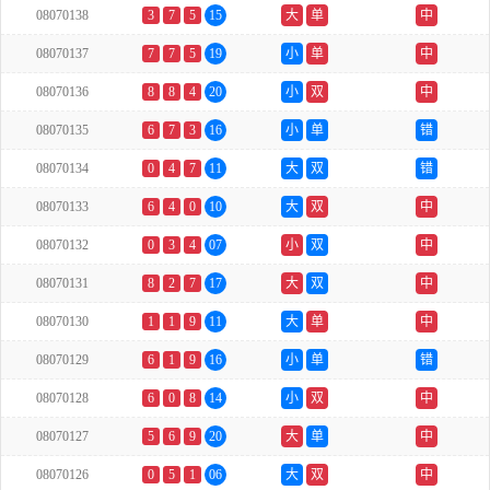
08070138
3
7
5
15
大
单
中
08070137
7
7
5
19
小
单
中
08070136
8
8
4
20
小
双
中
08070135
6
7
3
16
小
单
错
08070134
0
4
7
11
大
双
错
08070133
6
4
0
10
大
双
中
08070132
0
3
4
07
小
双
中
08070131
8
2
7
17
大
双
中
08070130
1
1
9
11
大
单
中
08070129
6
1
9
16
小
单
错
08070128
6
0
8
14
小
双
中
08070127
5
6
9
20
大
单
中
08070126
0
5
1
06
大
双
中