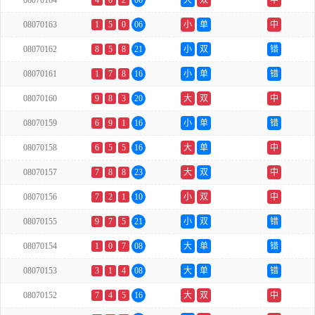
08070164
4
0
2
06
大
双
中
08070163
1
5
0
06
小
单
中
08070162
8
5
8
21
小
双
错
08070161
1
7
8
16
小
单
错
08070160
9
8
3
20
大
双
中
08070159
6
9
1
16
小
单
错
08070158
6
5
5
16
大
单
中
08070157
7
8
8
23
大
双
中
08070156
7
2
1
10
小
双
中
08070155
9
7
5
21
小
双
错
08070154
1
0
7
08
大
单
错
08070153
3
1
4
08
大
单
错
08070152
7
4
5
16
大
双
中