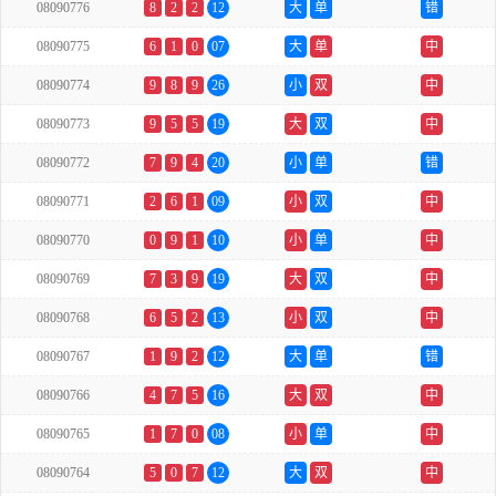
08090776
8
2
2
12
大
单
错
08090775
6
1
0
07
大
单
中
08090774
9
8
9
26
小
双
中
08090773
9
5
5
19
大
双
中
08090772
7
9
4
20
小
单
错
08090771
2
6
1
09
小
双
中
08090770
0
9
1
10
小
单
中
08090769
7
3
9
19
大
双
中
08090768
6
5
2
13
小
双
中
08090767
1
9
2
12
大
单
错
08090766
4
7
5
16
大
双
中
08090765
1
7
0
08
小
单
中
08090764
5
0
7
12
大
双
中