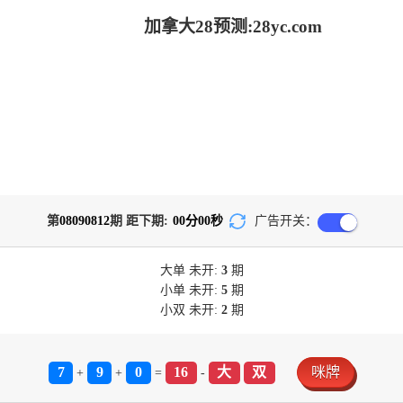
加拿大28预测:28yc.com
第
08090812
期 距下期:
开奖中
广告开关：
大单
未开:
3
期
小单
未开:
5
期
小双
未开:
2
期
7
9
0
16
大
双
咪牌
+
+
=
-