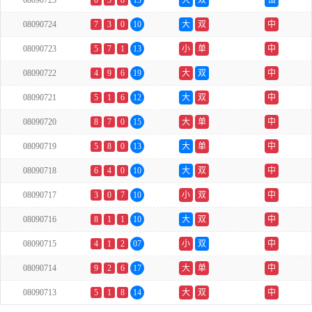
08090725
0
5
8
13
大
双
错
08090724
7
3
0
10
大
双
中
08090723
5
7
1
13
小
单
中
08090722
4
9
6
19
大
双
中
08090721
5
1
6
12
大
双
中
08090720
8
7
0
15
大
单
中
08090719
5
8
0
13
大
单
中
08090718
6
4
0
10
大
双
中
08090717
3
0
7
10
小
双
中
08090716
8
1
1
10
大
双
中
08090715
4
1
2
07
小
双
中
08090714
9
2
6
17
大
单
中
08090713
5
1
8
14
大
双
中