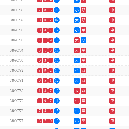
08090789
9
0
4
13
大
单
中
08090788
7
8
5
20
小
双
中
08090787
0
0
2
02
大
双
中
08090786
8
4
7
19
小
单
中
08090785
7
1
9
17
大
双
中
08090784
8
1
8
17
大
单
中
08090783
6
3
4
13
大
单
中
08090782
3
9
2
14
小
双
中
08090781
6
5
1
12
大
双
中
08090780
1
8
7
16
大
双
中
08090779
4
0
7
11
小
单
中
08090778
7
5
3
15
小
单
中
08090777
3
7
9
19
小
单
中