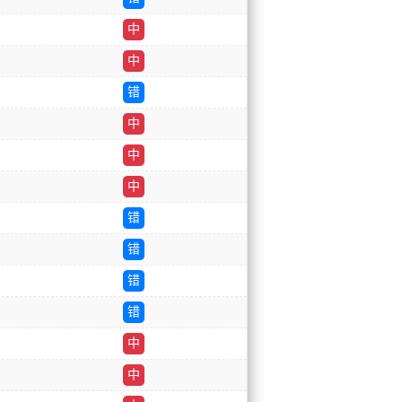
中
中
错
中
中
中
错
错
错
错
中
中