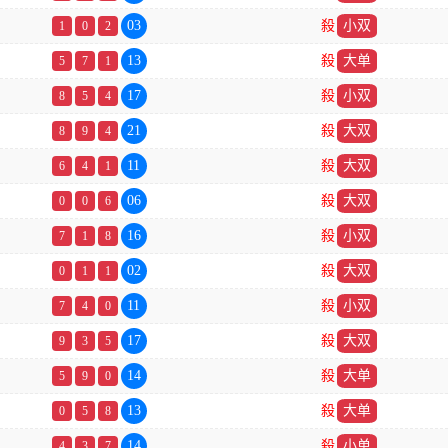
03
殺
小双
1
0
2
13
殺
大单
5
7
1
17
殺
小双
8
5
4
21
殺
大双
8
9
4
11
殺
大双
6
4
1
06
殺
大双
0
0
6
16
殺
小双
7
1
8
02
殺
大双
0
1
1
11
殺
小双
7
4
0
17
殺
大双
9
3
5
14
殺
大单
5
9
0
13
殺
大单
0
5
8
14
殺
小单
4
3
7