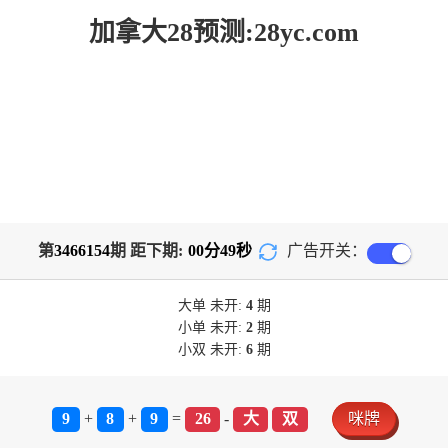
加拿大28预测:28yc.com
第
3466154
期 距下期:
00
分
49
秒
广告开关：
大单
未开:
4
期
小单
未开:
2
期
小双
未开:
6
期
9
+
8
+
9
=
26
-
大
双
咪牌