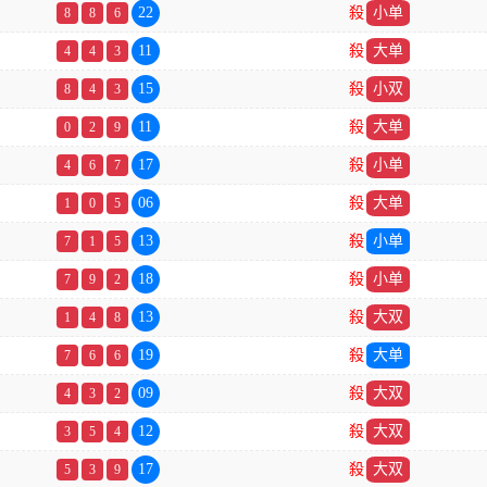
22
殺
小单
8
8
6
11
殺
大单
4
4
3
15
殺
小双
8
4
3
11
殺
大单
0
2
9
17
殺
小单
4
6
7
06
殺
大单
1
0
5
13
殺
小单
7
1
5
18
殺
小单
7
9
2
13
殺
大双
1
4
8
19
殺
大单
7
6
6
09
殺
大双
4
3
2
12
殺
大双
3
5
4
17
殺
大双
5
3
9