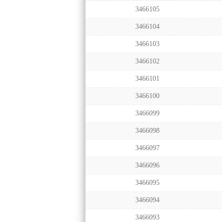
3466105
3466104
3466103
3466102
3466101
3466100
3466099
3466098
3466097
3466096
3466095
3466094
3466093