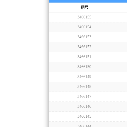
期号
3466155
3466154
3466153
3466152
3466151
3466150
3466149
3466148
3466147
3466146
3466145
3466144