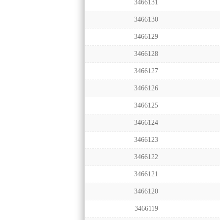
3466131
3466130
3466129
3466128
3466127
3466126
3466125
3466124
3466123
3466122
3466121
3466120
3466119