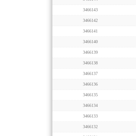
3466143
3466142
3466141
3466140
3466139
3466138
3466137
3466136
3466135
3466134
3466133
3466132