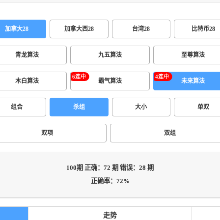
加拿大28
加拿大西28
台湾28
比特币28
青龙算法
九五算法
至尊算法
木白算法
霸气算法
未来算法
组合
杀组
大小
单双
双项
双组
100期 正确：72 期 错误：28 期
正确率：72%
走势