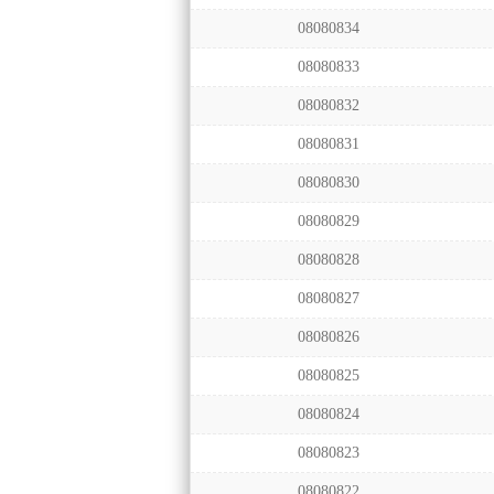
08080834
08080833
08080832
08080831
08080830
08080829
08080828
08080827
08080826
08080825
08080824
08080823
08080822