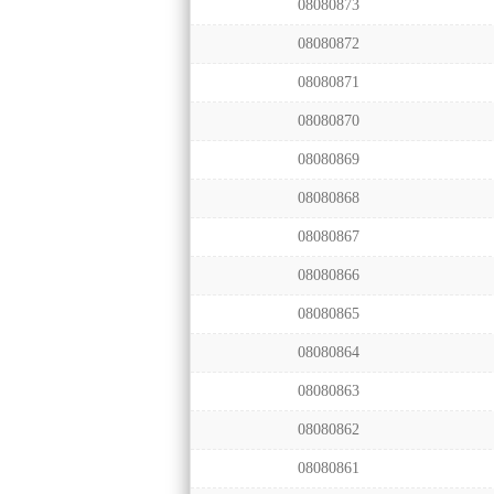
08080873
08080872
08080871
08080870
08080869
08080868
08080867
08080866
08080865
08080864
08080863
08080862
08080861