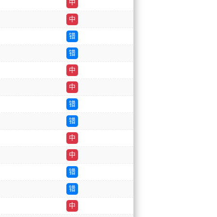
中
中
错
错
中
中
错
错
中
中
错
错
中