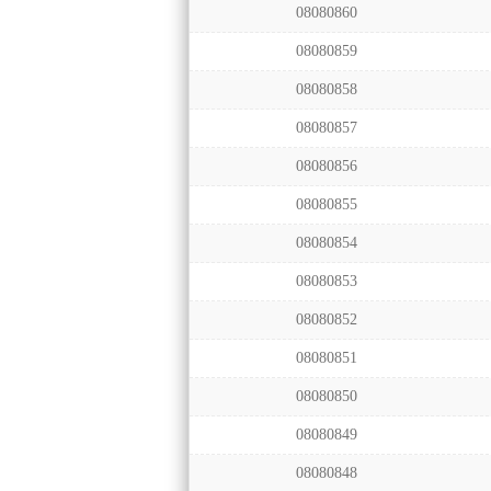
08080860
08080859
08080858
08080857
08080856
08080855
08080854
08080853
08080852
08080851
08080850
08080849
08080848