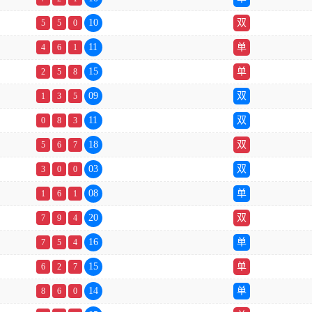
10
双
5
5
0
11
单
4
6
1
15
单
2
5
8
09
双
1
3
5
11
双
0
8
3
18
双
5
6
7
03
双
3
0
0
08
单
1
6
1
20
双
7
9
4
16
单
7
5
4
15
单
6
2
7
14
单
8
6
0