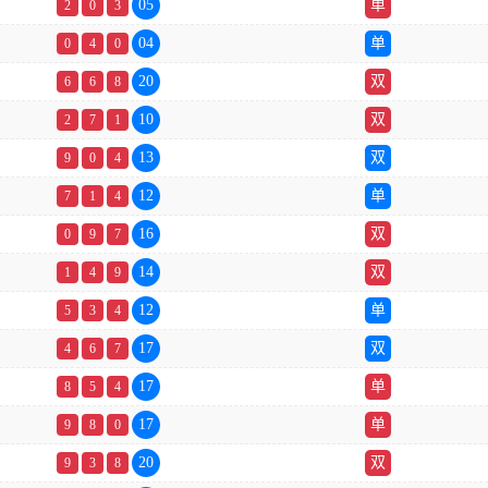
05
单
2
0
3
04
单
0
4
0
20
双
6
6
8
10
双
2
7
1
13
双
9
0
4
12
单
7
1
4
16
双
0
9
7
14
双
1
4
9
12
单
5
3
4
17
双
4
6
7
17
单
8
5
4
17
单
9
8
0
20
双
9
3
8