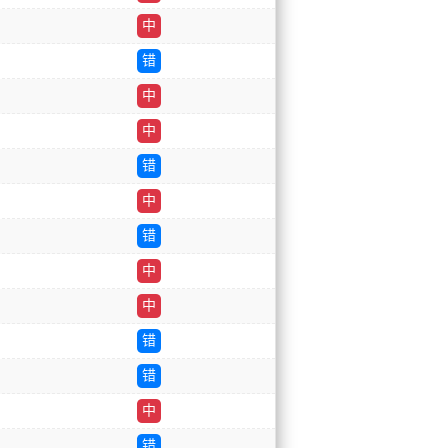
中
错
中
中
错
中
错
中
中
错
错
中
错