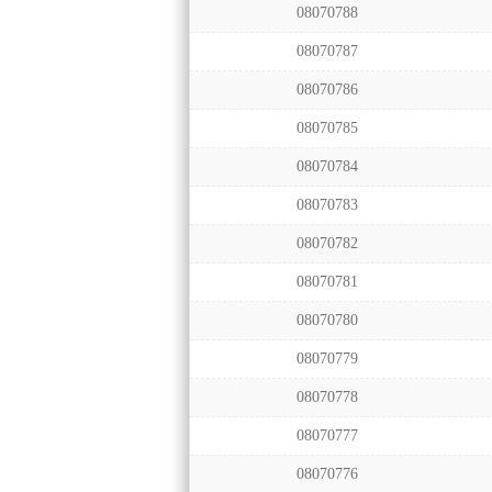
08070788
08070787
08070786
08070785
08070784
08070783
08070782
08070781
08070780
08070779
08070778
08070777
08070776