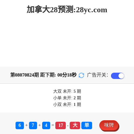
加拿大28预测:28yc.com
第
08070824
期 距下期:
00
分
17
秒
广告开关：
大双
未开:
5
期
小单
未开:
2
期
小双
未开:
1
期
6
+
7
+
4
=
17
-
大
单
咪牌