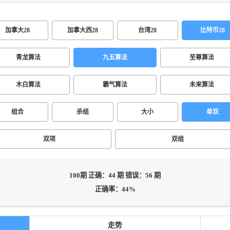
加拿大28
加拿大西28
台湾28
比特币28
青龙算法
九五算法
至尊算法
木白算法
霸气算法
未来算法
组合
杀组
大小
单双
双项
双组
100期 正确：44 期 错误：56 期
正确率：44%
走势