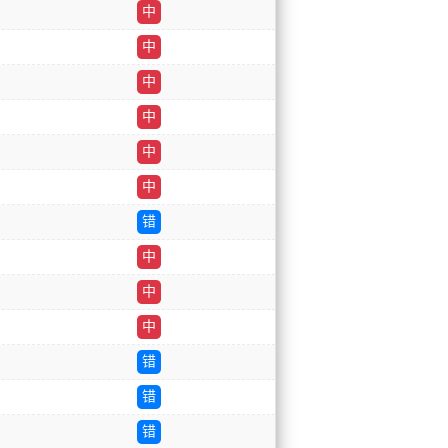
中
中
中
中
中
中
错
中
中
中
错
错
错