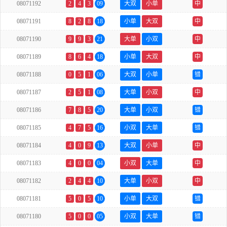
08071192
2
4
3
09
大双
小单
中
08071191
8
2
8
18
小单
大双
中
08071190
9
9
3
21
大单
小双
中
08071189
8
6
4
18
小单
大双
中
08071188
0
5
1
06
大双
小单
错
08071187
2
5
1
08
大单
小双
中
08071186
7
8
5
20
大单
小双
错
08071185
4
7
5
16
小双
大单
错
08071184
4
0
9
13
大双
小单
中
08071183
4
0
0
04
小双
大单
中
08071182
2
4
4
10
大单
小双
中
08071181
5
0
5
10
小单
大双
错
08071180
5
0
0
05
小双
大单
错