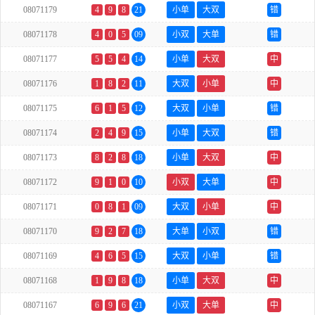
08071179
4
9
8
21
小单
大双
错
08071178
4
0
5
09
小双
大单
错
08071177
5
5
4
14
小单
大双
中
08071176
1
8
2
11
大双
小单
中
08071175
6
1
5
12
大双
小单
错
08071174
2
4
9
15
小单
大双
错
08071173
8
2
8
18
小单
大双
中
08071172
9
1
0
10
小双
大单
中
08071171
0
8
1
09
大双
小单
中
08071170
9
2
7
18
大单
小双
错
08071169
4
6
5
15
大双
小单
错
08071168
1
9
8
18
小单
大双
中
08071167
6
9
6
21
小双
大单
中