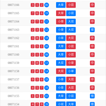
08071166
3
1
2
06
大单
小双
中
08071165
7
6
6
19
大单
小双
中
08071164
0
7
4
11
小单
大双
中
08071163
2
3
7
12
小单
大双
错
08071162
3
8
7
18
小单
大双
中
08071161
2
5
1
08
大单
小双
中
08071160
2
1
5
08
大单
小双
中
08071159
5
8
0
13
大双
小单
中
08071158
2
4
8
14
大双
小单
中
08071157
9
3
6
18
小单
大双
中
08071156
4
5
7
16
小单
大双
中
08071155
1
0
2
03
大单
小双
错
08071154
4
7
9
20
小双
大单
错