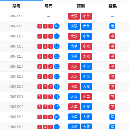
期号
号码
预测
结果
08071229
---
大双
小单
---
08071228
8
1
0
09
小双
大单
错
08071227
7
7
4
18
大双
小单
中
08071226
4
3
5
12
大单
小双
中
08071225
6
5
5
16
小单
大双
中
08071224
9
1
6
16
大双
小单
中
08071223
7
1
6
14
大双
小单
中
08071222
1
7
5
13
小单
大双
中
08071221
5
1
5
11
大双
小单
中
08071220
5
2
8
15
大单
小双
中
08071219
3
1
4
08
小单
大双
错
08071218
7
4
1
12
小单
大双
错