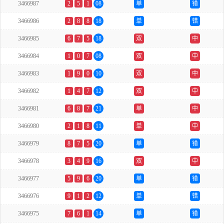
3466987
2
5
1
08
单
错
3466986
2
8
8
18
单
错
3466985
6
7
5
18
双
中
3466984
1
0
7
08
双
中
3466983
1
9
0
10
双
中
3466982
1
4
7
12
双
中
3466981
6
8
7
21
单
中
3466980
2
1
8
11
单
中
3466979
8
7
5
20
单
错
3466978
3
4
9
16
双
中
3466977
5
9
6
20
单
错
3466976
9
1
2
12
单
错
3466975
7
6
1
14
单
错