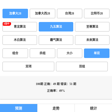
加拿大28
加拿大西28
台湾28
比特币28
青龙算法
九五算法
至尊算法
木白算法
霸气算法
未来算法
组合
杀组
大小
单双
双项
双组
100期 正确：49 期 错误：51 期
正确率：49%
预测
走势
统计