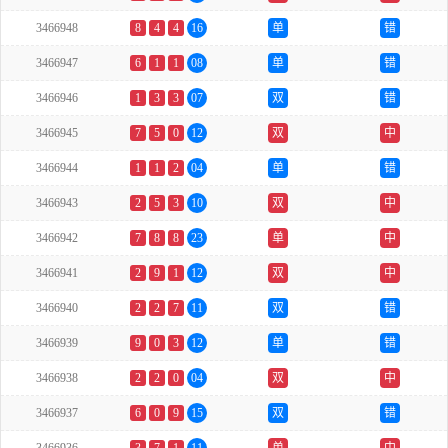
3466948
8
4
4
16
单
错
3466947
6
1
1
08
单
错
3466946
1
3
3
07
双
错
3466945
7
5
0
12
双
中
3466944
1
1
2
04
单
错
3466943
2
5
3
10
双
中
3466942
7
8
8
23
单
中
3466941
2
9
1
12
双
中
3466940
2
2
7
11
双
错
3466939
9
0
3
12
单
错
3466938
2
2
0
04
双
中
3466937
6
0
9
15
双
错