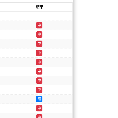
结果
---
中
中
中
中
中
中
中
中
错
中
中