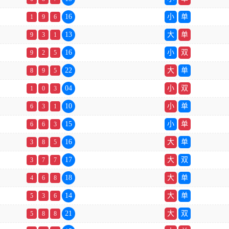
16
小
单
1
9
6
13
大
单
9
3
1
16
小
双
9
2
5
22
大
单
8
9
5
04
小
双
1
0
3
10
小
单
6
3
1
15
小
单
6
6
3
16
大
单
3
8
5
17
大
双
3
7
7
18
大
单
4
6
8
14
大
单
5
3
6
21
大
双
5
8
8