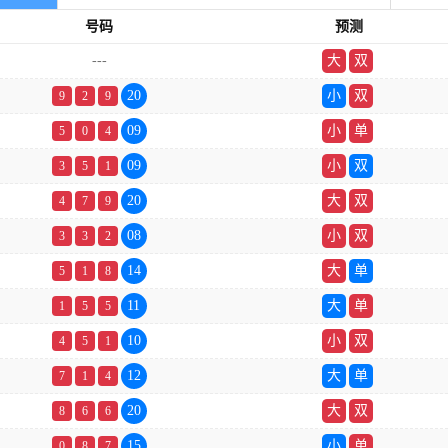
号码
预测
---
大
双
20
小
双
9
2
9
09
小
单
5
0
4
09
小
双
3
5
1
20
大
双
4
7
9
08
小
双
3
3
2
14
大
单
5
1
8
11
大
单
1
5
5
10
小
双
4
5
1
12
大
单
7
1
4
20
大
双
8
6
6
15
小
单
0
8
7