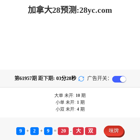
加拿大28预测:28yc.com
第
61957
期 距下期:
03
分
28
秒
广告开关：
大单
未开:
10
期
小单
未开:
1
期
小双
未开:
4
期
9
+
2
+
9
=
20
-
大
双
咪牌