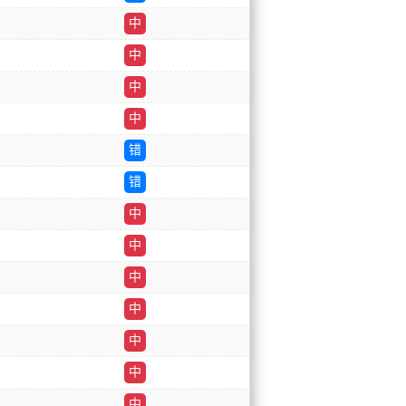
中
中
中
中
错
错
中
中
中
中
中
中
中