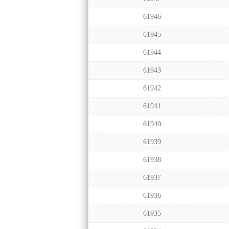
61946
61945
61944
61943
61942
61941
61940
61939
61938
61937
61936
61935