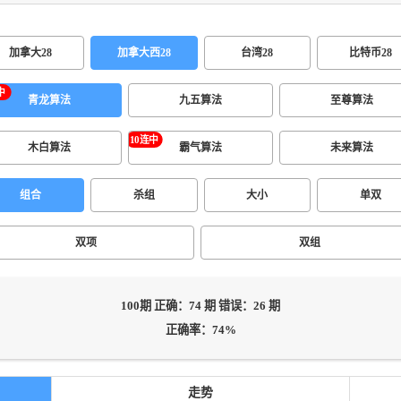
加拿大28
加拿大西28
台湾28
比特币28
青龙算法
九五算法
至尊算法
木白算法
霸气算法
未来算法
组合
杀组
大小
单双
双项
双组
100期 正确：74 期 错误：26 期
正确率：74%
走势