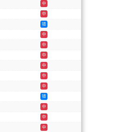
中
中
错
中
中
中
中
中
中
错
中
中
中