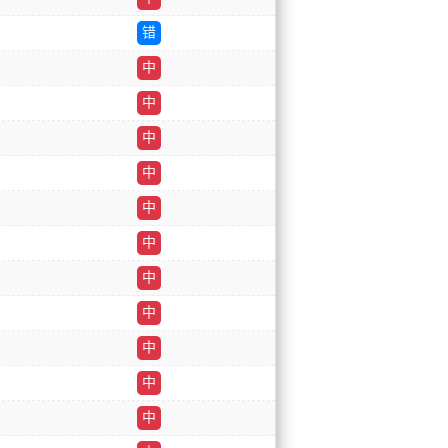
错
中
中
中
中
中
中
中
中
中
中
中