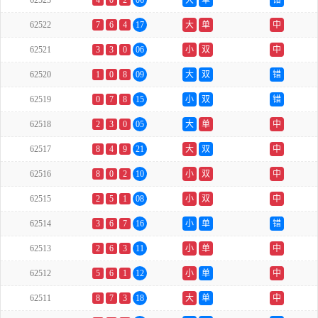
62523
4
0
2
06
大
单
错
62522
7
6
4
17
大
单
中
62521
3
3
0
06
小
双
中
62520
1
0
8
09
大
双
错
62519
0
7
8
15
小
双
错
62518
2
3
0
05
大
单
中
62517
8
4
9
21
大
双
中
62516
8
0
2
10
小
双
中
62515
2
5
1
08
小
双
中
62514
3
6
7
16
小
单
错
62513
2
6
3
11
小
单
中
62512
5
6
1
12
小
单
中
62511
8
7
3
18
大
单
中