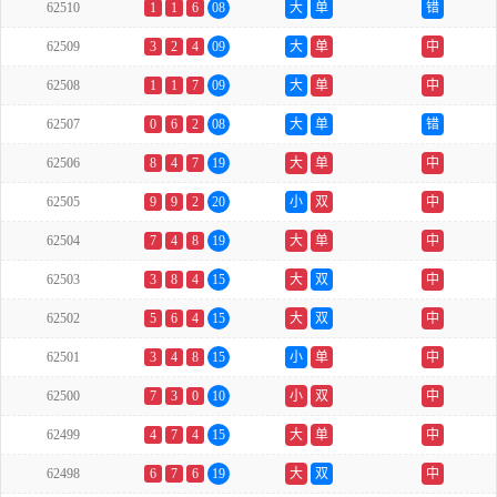
62510
1
1
6
08
大
单
错
62509
3
2
4
09
大
单
中
62508
1
1
7
09
大
单
中
62507
0
6
2
08
大
单
错
62506
8
4
7
19
大
单
中
62505
9
9
2
20
小
双
中
62504
7
4
8
19
大
单
中
62503
3
8
4
15
大
双
中
62502
5
6
4
15
大
双
中
62501
3
4
8
15
小
单
中
62500
7
3
0
10
小
双
中
62499
4
7
4
15
大
单
中
62498
6
7
6
19
大
双
中