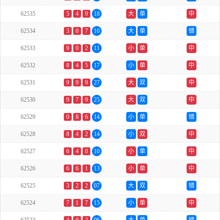
62535
5
4
9
18
大
单
中
62534
3
0
7
10
大
单
错
62533
9
0
2
11
小
单
中
62532
8
4
5
17
小
单
中
62531
9
9
9
27
大
双
中
62530
9
7
9
25
大
双
中
62529
0
8
6
14
小
单
错
62528
8
4
2
14
小
双
中
62527
6
4
0
10
小
单
中
62526
6
6
1
13
小
单
中
62525
3
2
2
07
大
双
错
62524
7
1
7
15
小
单
中