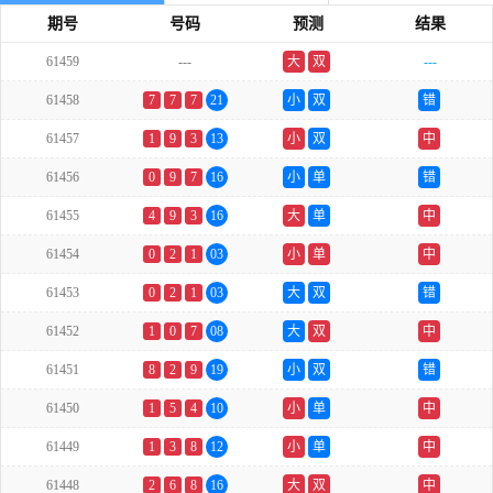
期号
号码
预测
结果
61459
---
大
双
---
61458
7
7
7
21
小
双
错
61457
1
9
3
13
小
双
中
61456
0
9
7
16
小
单
错
61455
4
9
3
16
大
单
中
61454
0
2
1
03
小
单
中
61453
0
2
1
03
大
双
错
61452
1
0
7
08
大
双
中
61451
8
2
9
19
小
双
错
61450
1
5
4
10
小
单
中
61449
1
3
8
12
小
单
中
61448
2
6
8
16
大
双
中