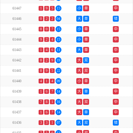
61447
1
9
5
15
小
单
中
61446
0
2
2
04
大
单
错
61445
8
0
7
15
小
单
中
61444
9
2
4
15
小
单
中
61443
1
4
6
11
大
单
中
61442
8
2
9
19
大
双
中
61441
8
9
5
22
大
双
中
61440
4
1
4
09
小
单
中
61439
1
6
7
14
大
单
中
61438
7
8
1
16
大
双
中
61437
1
6
7
14
大
单
中
61436
3
3
1
07
大
双
错