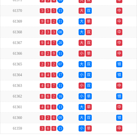
61371
9
3
4
16
大
双
中
61370
5
5
5
15
大
双
中
61369
9
0
2
11
大
单
中
61368
2
3
3
08
大
双
中
61367
9
4
7
20
大
双
中
61366
0
2
9
11
小
单
中
61365
2
3
2
07
大
双
错
61364
8
4
5
17
小
双
错
61363
4
0
7
11
小
双
中
61362
8
6
2
16
小
单
错
61361
4
8
1
13
大
单
中
61360
1
2
6
09
大
双
错
61359
3
6
6
15
小
单
中