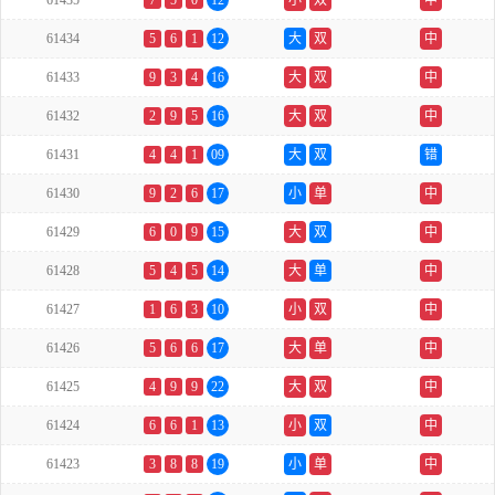
61435
7
5
0
12
小
双
中
61434
5
6
1
12
大
双
中
61433
9
3
4
16
大
双
中
61432
2
9
5
16
大
双
中
61431
4
4
1
09
大
双
错
61430
9
2
6
17
小
单
中
61429
6
0
9
15
大
双
中
61428
5
4
5
14
大
单
中
61427
1
6
3
10
小
双
中
61426
5
6
6
17
大
单
中
61425
4
9
9
22
大
双
中
61424
6
6
1
13
小
双
中
61423
3
8
8
19
小
单
中