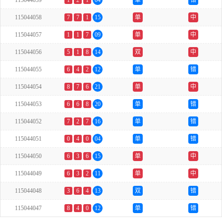
115044059
1
2
1
04
单
错
115044058
7
7
1
15
单
中
115044057
1
1
7
09
单
中
115044056
5
1
8
14
双
中
115044055
6
4
2
12
单
错
115044054
8
7
6
21
单
中
115044053
6
6
8
20
单
错
115044052
7
2
7
16
单
错
115044051
0
4
0
04
单
错
115044050
6
3
6
15
单
中
115044049
6
3
2
11
单
中
115044048
3
6
4
13
双
错
115044047
8
4
0
12
单
错