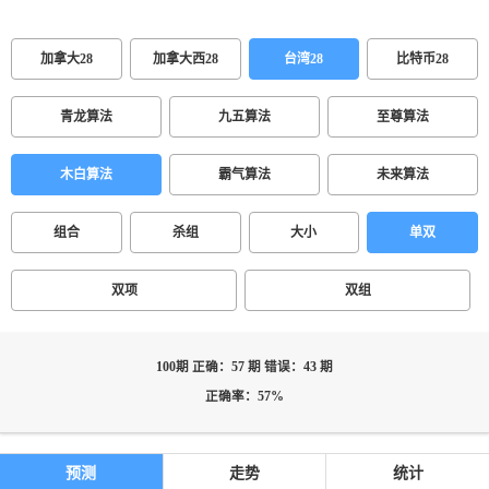
加拿大28
加拿大西28
台湾28
比特币28
青龙算法
九五算法
至尊算法
木白算法
霸气算法
未来算法
组合
杀组
大小
单双
双项
双组
100期 正确：57 期 错误：43 期
正确率：57%
预测
走势
统计