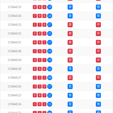
115044135
6
8
4
18
单
错
115044134
7
9
8
24
单
错
115044133
1
7
9
17
单
中
115044132
9
4
2
15
单
中
115044131
9
6
2
17
单
中
115044130
2
3
9
14
双
中
115044129
4
5
7
16
双
中
115044128
0
4
8
12
单
错
115044127
2
3
3
08
双
中
115044126
3
5
9
17
双
错
115044125
9
8
5
22
单
错
115044124
3
9
3
15
双
错