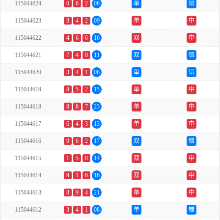
115044624
0
6
2
08
单
错
115044623
3
4
2
09
单
中
115044622
4
6
6
16
双
中
115044621
7
4
0
11
双
错
115044620
3
4
1
08
单
错
115044619
8
5
2
15
单
中
115044618
8
8
7
23
单
中
115044617
6
4
3
13
单
中
115044616
9
6
2
17
双
错
115044615
1
5
8
14
双
中
115044614
9
1
6
16
双
中
115044613
8
9
4
21
单
中
115044612
3
4
1
08
单
错