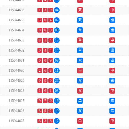
115044637
2
4
7
13
单
中
115044636
1
3
0
04
双
中
115044635
3
0
4
07
双
错
115044634
8
0
0
08
单
错
115044633
8
1
4
13
单
中
115044632
6
4
4
14
单
错
115044631
0
0
9
09
双
错
115044630
2
6
3
11
单
中
115044629
9
9
9
27
双
错
115044628
1
6
1
08
双
中
115044627
9
7
0
16
单
错
115044626
8
9
2
19
双
错
115044625
8
3
6
17
单
中