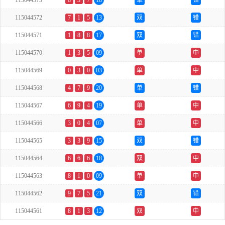
115044573
8
3
7
18
单
错
115044572
7
1
5
13
双
错
115044571
1
8
8
17
双
错
115044570
1
3
5
09
单
中
115044569
0
3
0
03
单
中
115044568
4
7
9
20
单
错
115044567
6
9
4
19
单
中
115044566
3
0
4
07
单
中
115044565
3
3
9
15
双
错
115044564
6
6
6
18
双
中
115044563
8
1
0
09
单
中
115044562
9
7
5
21
双
错
115044561
8
1
3
12
双
中