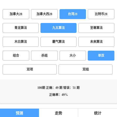
加拿大28
加拿大西28
台湾28
比特币28
青龙算法
九五算法
至尊算法
木白算法
霸气算法
未来算法
组合
杀组
大小
单双
双项
双组
100期 正确：49 期 错误：51 期
正确率：49%
预测
走势
统计