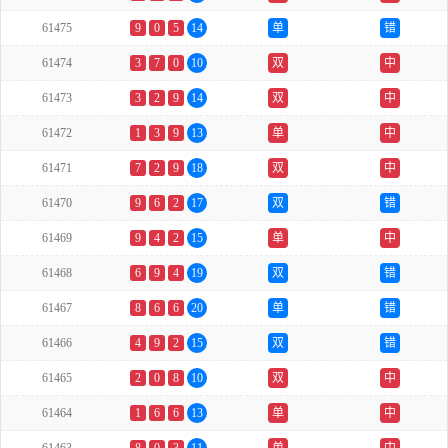
61475
9
0
5
14
单
错
61474
3
7
0
10
双
中
61473
3
2
9
14
双
中
61472
1
3
9
13
单
中
61471
7
2
9
18
双
中
61470
9
6
2
17
双
错
61469
9
4
2
15
单
中
61468
6
9
4
19
双
错
61467
8
6
6
20
单
错
61466
4
9
2
15
双
错
61465
2
0
8
10
双
中
61464
1
6
6
13
单
中