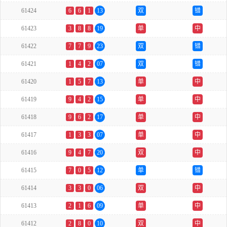
61424
6
6
1
13
双
错
61423
3
8
8
19
单
中
61422
7
7
9
23
双
错
61421
1
4
2
07
双
错
61420
1
5
7
13
单
中
61419
9
4
2
15
单
中
61418
9
6
2
17
单
中
61417
1
3
3
07
单
中
61416
9
4
7
20
双
中
61415
7
0
5
12
单
错
61414
3
3
0
06
双
中
61413
2
1
6
09
单
中
61412
2
8
0
10
双
中