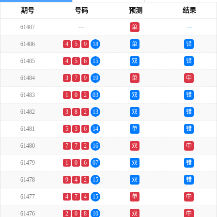
期号
号码
预测
结果
61487
---
单
---
61486
4
5
9
18
单
错
61485
4
5
6
15
双
错
61484
3
7
9
19
单
中
61483
1
0
2
03
双
错
61482
3
8
2
13
双
错
61481
5
3
6
14
单
错
61480
7
7
2
16
双
中
61479
1
0
6
07
双
错
61478
9
4
2
15
双
错
61477
4
7
4
15
单
中
61476
2
0
8
10
双
中