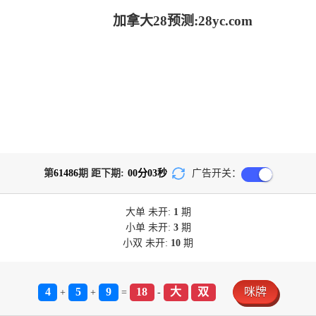
加拿大28预测:28yc.com
第
61486
期 距下期:
00
分
03
秒
广告开关：
大单
未开:
1
期
小单
未开:
3
期
小双
未开:
10
期
4
5
9
18
大
双
咪牌
+
+
=
-