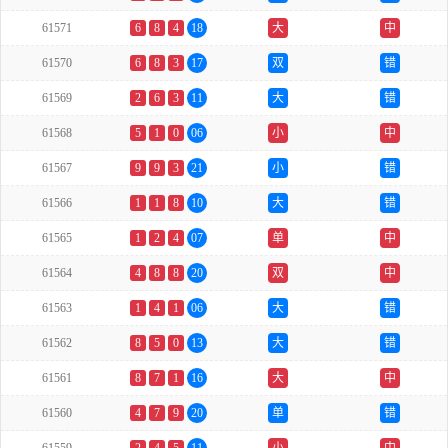
61571
6
8
4
18
大
中
61570
6
8
3
17
双
错
61569
2
6
3
11
大
错
61568
5
1
0
06
小
中
61567
9
9
3
21
小
错
61566
1
1
8
10
大
错
61565
1
2
4
07
单
中
61564
4
8
8
20
双
中
61563
1
4
1
06
大
错
61562
8
5
0
13
大
错
61561
8
7
1
16
大
中
61560
4
7
9
20
单
错