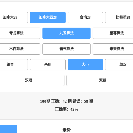
加拿大28
加拿大西28
台湾28
比特币28
青龙算法
九五算法
至尊算法
木白算法
霸气算法
未来算法
组合
杀组
大小
单双
双项
双组
100期 正确：42 期 错误：58 期
正确率：42%
走势