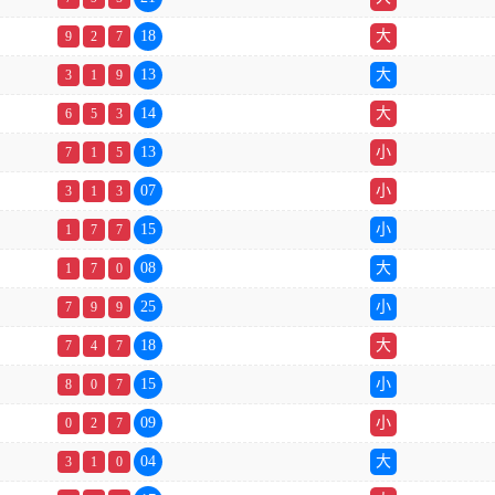
18
大
9
2
7
13
大
3
1
9
14
大
6
5
3
13
小
7
1
5
07
小
3
1
3
15
小
1
7
7
08
大
1
7
0
25
小
7
9
9
18
大
7
4
7
15
小
8
0
7
09
小
0
2
7
04
大
3
1
0