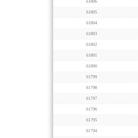
61806
61805
61804
61803
61802
61801
61800
61799
61798
61797
61796
61795
61794