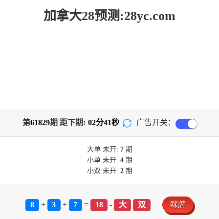
加拿大28预测:28yc.com
第
61829
期 距下期:
02
分
41
秒
广告开关：
大单
未开:
7
期
小单
未开:
4
期
小双
未开:
2
期
8
+
3
+
7
=
18
-
大
双
咪牌