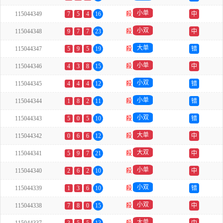
小单
115044349
7
5
4
16
殺
中
小双
115044348
9
7
7
23
殺
中
大单
115044347
5
9
5
19
殺
错
小单
115044346
4
3
8
15
殺
中
小双
115044345
4
4
4
12
殺
错
小单
115044344
1
8
2
11
殺
错
小双
115044343
5
0
5
10
殺
错
大单
115044342
0
6
6
12
殺
中
大双
115044341
5
9
7
21
殺
中
小单
115044340
2
6
2
10
殺
中
小双
115044339
1
3
6
10
殺
错
小双
115044338
7
8
0
15
殺
中
大单