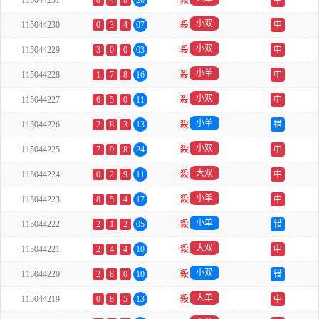
115044231
8
4
8
20
殺
中
小双
115044230
0
3
4
07
殺
中
小双
115044229
3
0
0
03
殺
中
小单
115044228
1
7
8
16
殺
中
小双
115044227
6
5
0
11
殺
中
小单
115044226
2
8
3
13
殺
错
小双
115044225
7
9
8
24
殺
中
大双
115044224
0
2
9
11
殺
中
小单
115044223
8
5
4
17
殺
中
小单
115044222
2
1
2
05
殺
错
大双
115044221
2
4
4
10
殺
中
小双
115044220
2
8
0
10
殺
错
大单
115044219
0
8
5
13
殺
中