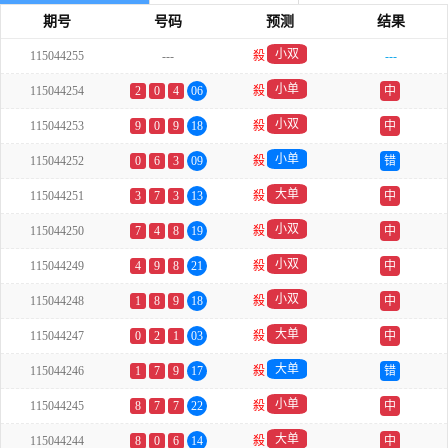
期号
号码
预测
结果
小双
115044255
---
殺
---
小单
115044254
2
0
4
06
殺
中
小双
115044253
9
0
9
18
殺
中
小单
115044252
0
6
3
09
殺
错
大单
115044251
3
7
3
13
殺
中
小双
115044250
7
4
8
19
殺
中
小双
115044249
4
9
8
21
殺
中
小双
115044248
1
8
9
18
殺
中
大单
115044247
0
2
1
03
殺
中
大单
115044246
1
7
9
17
殺
错
小单
115044245
8
7
7
22
殺
中
大单
115044244
8
0
6
14
殺
中