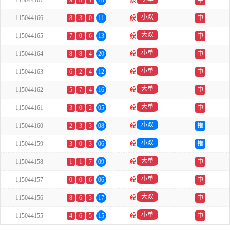
115044167
9
8
1
18
殺
中
小双
115044166
8
3
0
11
殺
中
大双
115044165
7
0
6
13
殺
中
小单
115044164
8
8
4
20
殺
中
小单
115044163
6
2
4
12
殺
中
大单
115044162
5
7
4
16
殺
中
大单
115044161
3
0
2
05
殺
中
小双
115044160
2
3
3
08
殺
错
小双
115044159
3
0
3
06
殺
错
大单
115044158
1
1
7
09
殺
中
小单
115044157
0
0
6
06
殺
中
大双
115044156
8
6
3
17
殺
中
小单
115044155
4
6
5
15
殺
中