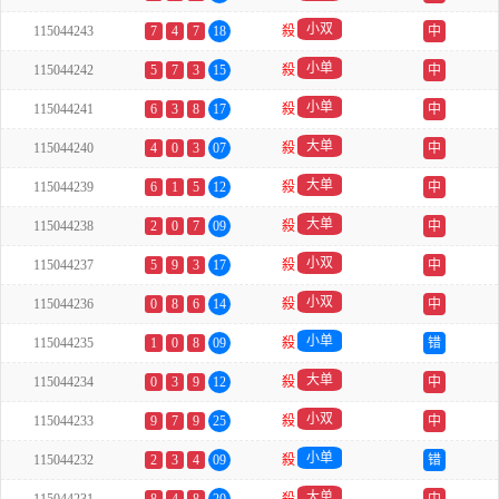
小双
115044243
7
4
7
18
殺
中
小单
115044242
5
7
3
15
殺
中
小单
115044241
6
3
8
17
殺
中
大单
115044240
4
0
3
07
殺
中
大单
115044239
6
1
5
12
殺
中
大单
115044238
2
0
7
09
殺
中
小双
115044237
5
9
3
17
殺
中
小双
115044236
0
8
6
14
殺
中
小单
115044235
1
0
8
09
殺
错
大单
115044234
0
3
9
12
殺
中
小双
115044233
9
7
9
25
殺
中
小单
115044232
2
3
4
09
殺
错
大单