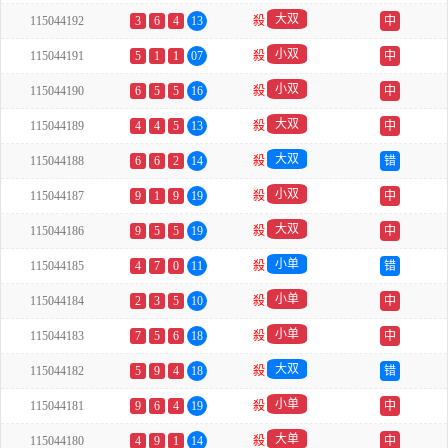
大双
115044192
3
6
4
13
殺
中
小双
115044191
5
1
1
07
殺
中
小双
115044190
6
5
5
16
殺
中
大双
115044189
4
4
5
13
殺
中
大双
115044188
6
6
2
14
殺
错
小双
115044187
9
1
9
19
殺
中
大双
115044186
9
5
5
19
殺
中
小单
115044185
4
7
0
11
殺
错
小单
115044184
2
3
5
10
殺
中
小单
115044183
7
5
6
18
殺
中
大双
115044182
5
9
4
18
殺
错
小单
115044181
9
6
4
19
殺
中
大单
115044180
4
9
1
14
殺
中