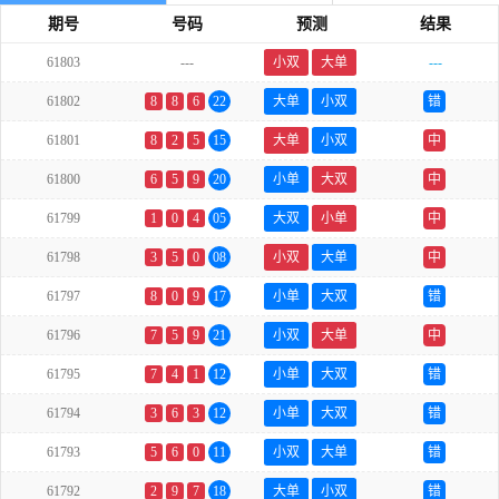
期号
号码
预测
结果
61803
---
小双
大单
---
61802
8
8
6
22
大单
小双
错
61801
8
2
5
15
大单
小双
中
61800
6
5
9
20
小单
大双
中
61799
1
0
4
05
大双
小单
中
61798
3
5
0
08
小双
大单
中
61797
8
0
9
17
小单
大双
错
61796
7
5
9
21
小双
大单
中
61795
7
4
1
12
小单
大双
错
61794
3
6
3
12
小单
大双
错
61793
5
6
0
11
小双
大单
错
61792
2
9
7
18
大单
小双
错