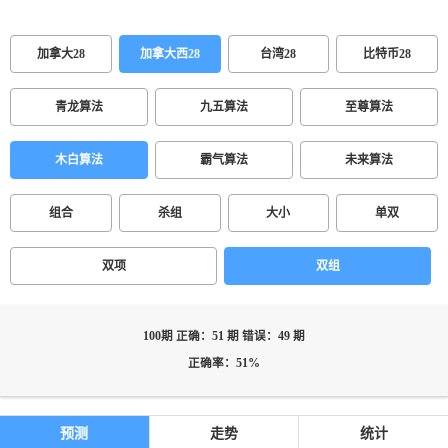
加拿大28
加拿大西28
台湾28
比特币28
青龙算法
九五算法
至尊算法
木白算法
霸气算法
未来算法
组合
杀组
大小
单双
双项
双组
100期 正确：51 期 错误：49 期
正确率：51%
预测
走势
统计