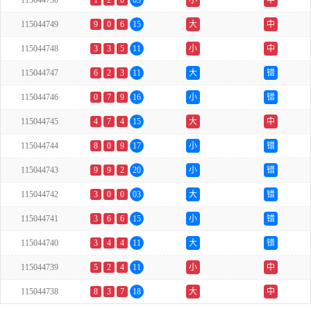
115044750
1
2
0
03
小
中
115044749
9
0
6
15
大
中
115044748
3
3
5
11
小
中
115044747
6
2
3
11
大
错
115044746
0
7
9
16
小
错
115044745
4
7
4
15
大
中
115044744
8
0
9
17
小
错
115044743
9
9
2
20
小
错
115044742
3
0
0
03
大
错
115044741
3
6
6
15
小
错
115044740
3
4
4
11
大
错
115044739
5
2
4
11
小
中
115044738
8
3
7
18
大
中