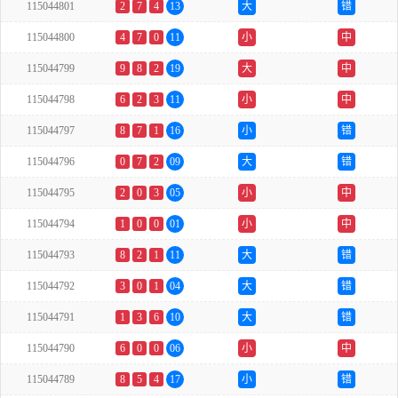
115044801
2
7
4
13
大
错
115044800
4
7
0
11
小
中
115044799
9
8
2
19
大
中
115044798
6
2
3
11
小
中
115044797
8
7
1
16
小
错
115044796
0
7
2
09
大
错
115044795
2
0
3
05
小
中
115044794
1
0
0
01
小
中
115044793
8
2
1
11
大
错
115044792
3
0
1
04
大
错
115044791
1
3
6
10
大
错
115044790
6
0
0
06
小
中
115044789
8
5
4
17
小
错