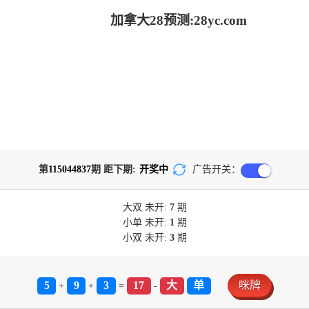
加拿大28预测:28yc.com
第
115044837
期 距下期:
开奖中
广告开关：
大双
未开:
7
期
小单
未开:
1
期
小双
未开:
3
期
5
9
3
17
大
单
咪牌
+
+
=
-